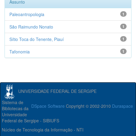
Assunto
Paleoantropologia
1
São Raimundo Nonato
1
Sítio Toca do Tenente, Piauí
1
Tafonomia
1
UNIVERSIDADE FEDERAL DE SERGIPE
Sistema de
DSpace Software
Copyright © 2002-2010
Duraspace
Bibliotecas da
Universidade
Federal de Sergipe - SIBIUFS
Núcleo de Tecnologia da Informação - NTI