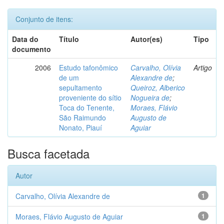
Conjunto de itens:
Data do
Título
Autor(es)
Tipo
documento
2006
Estudo tafonômico
Carvalho, Olívia
Artigo
de um
Alexandre de
;
sepultamento
Queiroz, Alberico
proveniente do sítio
Nogueira de
;
Toca do Tenente,
Moraes, Flávio
São Raimundo
Augusto de
Nonato, Piauí
Aguiar
Busca facetada
Autor
Carvalho, Olívia Alexandre de
1
Moraes, Flávio Augusto de Aguiar
1