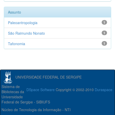
Assunto
Paleoantropologia
1
São Raimundo Nonato
1
Tafonomia
1
UNIVERSIDADE FEDERAL DE SERGIPE
Sistema de
DSpace Software
Copyright © 2002-2010
Duraspace
Bibliotecas da
Universidade
Federal de Sergipe - SIBIUFS
Núcleo de Tecnologia da Informação - NTI