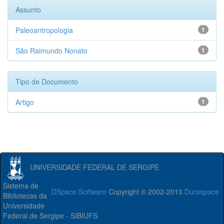
Assunto
Paleoantropologia
1
São Raimundo Nonato
1
Tipo de Documento
Artigo
1
UNIVERSIDADE FEDERAL DE SERGIPE
Sistema de
DSpace Software
Copyright © 2002-2010
Duraspace
Bibliotecas da
Universidade
Federal de Sergipe - SIBIUFS