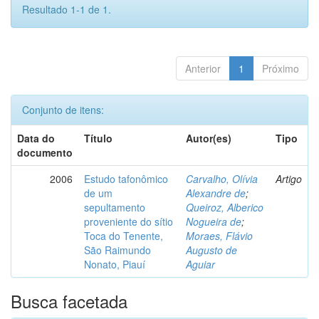
Resultado 1-1 de 1.
Anterior
1
Próximo
Conjunto de itens:
Data do
Título
Autor(es)
Tipo
documento
2006
Estudo tafonômico
Carvalho, Olívia
Artigo
de um
Alexandre de
;
sepultamento
Queiroz, Alberico
proveniente do sítio
Nogueira de
;
Toca do Tenente,
Moraes, Flávio
São Raimundo
Augusto de
Nonato, Piauí
Aguiar
Busca facetada