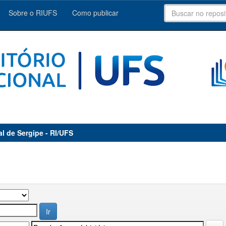
Sobre o RIUFS
Como publicar
al de Sergipe - RI/UFS