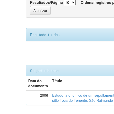
Resultados/Página
|
Ordenar registros 
Resultado 1-1 de 1.
Conjunto de itens:
Data do
Título
documento
2006
Estudo tafonômico de um sepultament
sítio Toca do Tenente, São Raimundo 