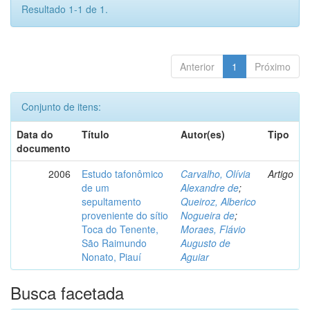
Resultado 1-1 de 1.
Anterior
1
Próximo
Conjunto de itens:
Data do
Título
Autor(es)
Tipo
documento
2006
Estudo tafonômico
Carvalho, Olívia
Artigo
de um
Alexandre de
;
sepultamento
Queiroz, Alberico
proveniente do sítio
Nogueira de
;
Toca do Tenente,
Moraes, Flávio
São Raimundo
Augusto de
Nonato, Piauí
Aguiar
Busca facetada