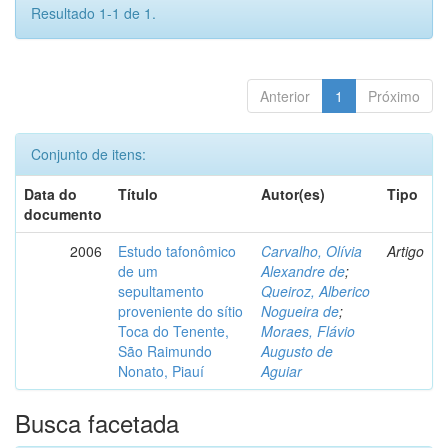
Resultado 1-1 de 1.
Anterior
1
Próximo
Conjunto de itens:
Data do
Título
Autor(es)
Tipo
documento
2006
Estudo tafonômico
Carvalho, Olívia
Artigo
de um
Alexandre de
;
sepultamento
Queiroz, Alberico
proveniente do sítio
Nogueira de
;
Toca do Tenente,
Moraes, Flávio
São Raimundo
Augusto de
Nonato, Piauí
Aguiar
Busca facetada