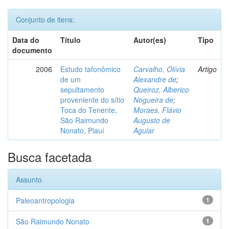
Conjunto de itens:
Data do
Título
Autor(es)
Tipo
documento
2006
Estudo tafonômico
Carvalho, Olívia
Artigo
de um
Alexandre de
;
sepultamento
Queiroz, Alberico
proveniente do sítio
Nogueira de
;
Toca do Tenente,
Moraes, Flávio
São Raimundo
Augusto de
Nonato, Piauí
Aguiar
Busca facetada
Assunto
Paleoantropologia
1
São Raimundo Nonato
1