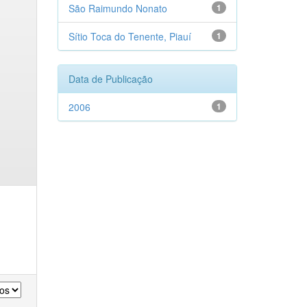
São Raimundo Nonato
1
Sítio Toca do Tenente, Piauí
1
Data de Publicação
2006
1