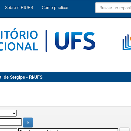
Sobre o RIUFS
Como publicar
al de Sergipe - RI/UFS