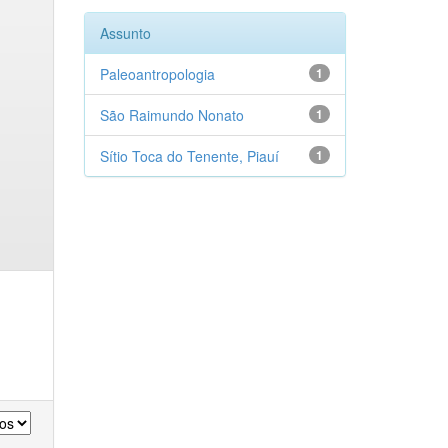
Assunto
Paleoantropologia
1
São Raimundo Nonato
1
Sítio Toca do Tenente, Piauí
1