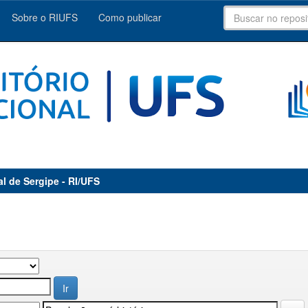
Sobre o RIUFS
Como publicar
al de Sergipe - RI/UFS