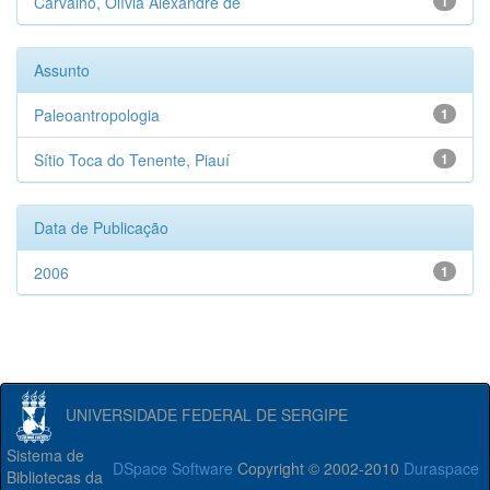
Carvalho, Olívia Alexandre de
1
Assunto
Paleoantropologia
1
Sítio Toca do Tenente, Piauí
1
Data de Publicação
2006
1
UNIVERSIDADE FEDERAL DE SERGIPE
Sistema de
DSpace Software
Copyright © 2002-2010
Duraspace
Bibliotecas da