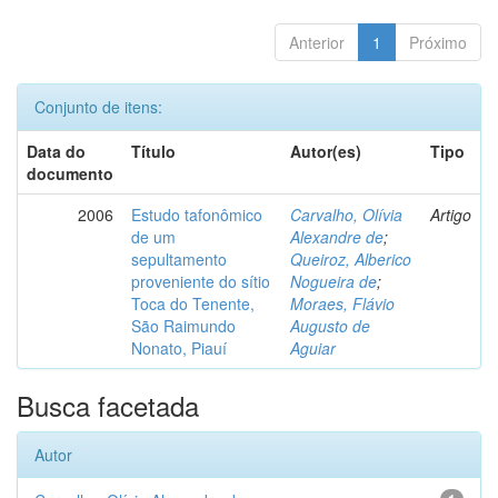
Anterior
1
Próximo
Conjunto de itens:
Data do
Título
Autor(es)
Tipo
documento
2006
Estudo tafonômico
Carvalho, Olívia
Artigo
de um
Alexandre de
;
sepultamento
Queiroz, Alberico
proveniente do sítio
Nogueira de
;
Toca do Tenente,
Moraes, Flávio
São Raimundo
Augusto de
Nonato, Piauí
Aguiar
Busca facetada
Autor