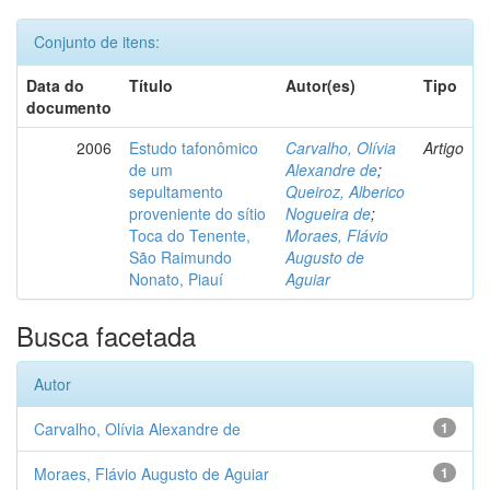
Conjunto de itens:
Data do
Título
Autor(es)
Tipo
documento
2006
Estudo tafonômico
Carvalho, Olívia
Artigo
de um
Alexandre de
;
sepultamento
Queiroz, Alberico
proveniente do sítio
Nogueira de
;
Toca do Tenente,
Moraes, Flávio
São Raimundo
Augusto de
Nonato, Piauí
Aguiar
Busca facetada
Autor
Carvalho, Olívia Alexandre de
1
Moraes, Flávio Augusto de Aguiar
1