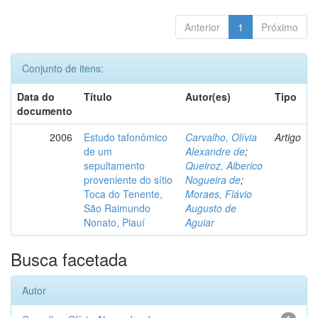
Anterior
1
Próximo
Conjunto de itens:
Data do
Título
Autor(es)
Tipo
documento
2006
Estudo tafonômico
Carvalho, Olívia
Artigo
de um
Alexandre de
;
sepultamento
Queiroz, Alberico
proveniente do sítio
Nogueira de
;
Toca do Tenente,
Moraes, Flávio
São Raimundo
Augusto de
Nonato, Piauí
Aguiar
Busca facetada
Autor