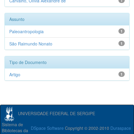
Carvalho, Olívia Alexandre de
1
Assunto
Paleoantropologia
1
São Raimundo Nonato
1
Tipo de Documento
Artigo
1
UNIVERSIDADE FEDERAL DE SERGIPE
Sistema de
DSpace Software
Copyright © 2002-2010
Duraspace
Bibliotecas da