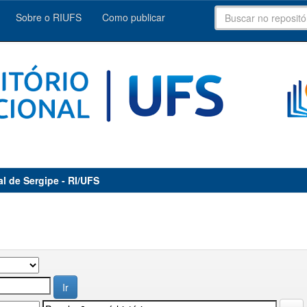
Sobre o RIUFS
Como publicar
al de Sergipe - RI/UFS