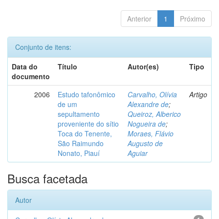
Anterior
1
Próximo
Conjunto de itens:
Data do
Título
Autor(es)
Tipo
documento
2006
Estudo tafonômico
Carvalho, Olívia
Artigo
de um
Alexandre de
;
sepultamento
Queiroz, Alberico
proveniente do sítio
Nogueira de
;
Toca do Tenente,
Moraes, Flávio
São Raimundo
Augusto de
Nonato, Piauí
Aguiar
Busca facetada
Autor