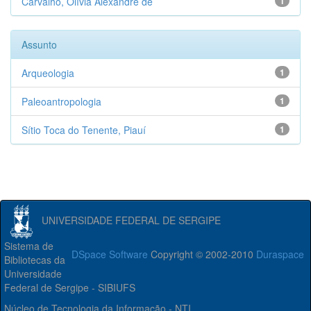
Carvalho, Olívia Alexandre de
1
Assunto
Arqueologia
1
Paleoantropologia
1
Sítio Toca do Tenente, Piauí
1
UNIVERSIDADE FEDERAL DE SERGIPE
Sistema de
DSpace Software
Copyright © 2002-2010
Duraspace
Bibliotecas da
Universidade
Federal de Sergipe - SIBIUFS
Núcleo de Tecnologia da Informação - NTI