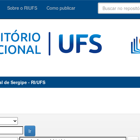
Sobre o RIUFS
Como publicar
al de Sergipe - RI/UFS