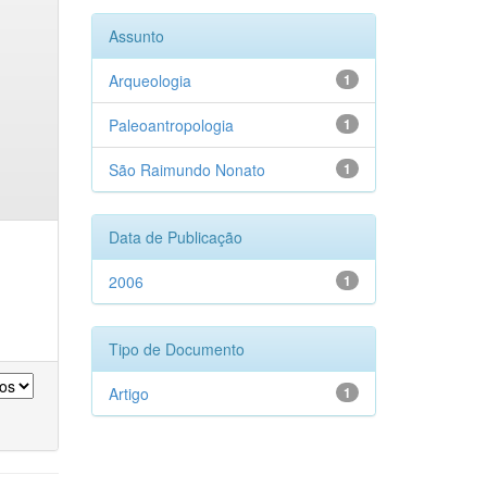
Assunto
Arqueologia
1
Paleoantropologia
1
São Raimundo Nonato
1
Data de Publicação
2006
1
Tipo de Documento
Artigo
1