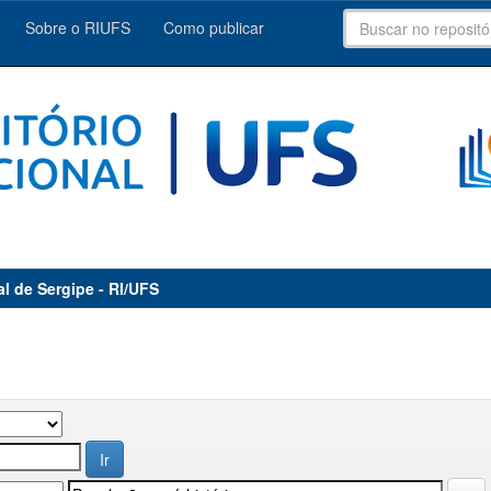
Sobre o RIUFS
Como publicar
al de Sergipe - RI/UFS