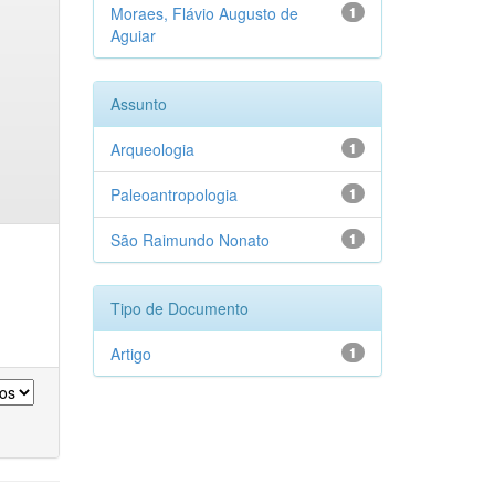
Moraes, Flávio Augusto de
1
Aguiar
Assunto
Arqueologia
1
Paleoantropologia
1
São Raimundo Nonato
1
Tipo de Documento
Artigo
1