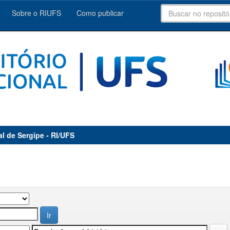
Sobre o RIUFS
Como publicar
al de Sergipe - RI/UFS