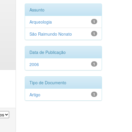
Assunto
Arqueologia
1
São Raimundo Nonato
1
Data de Publicação
2006
1
Tipo de Documento
Artigo
1