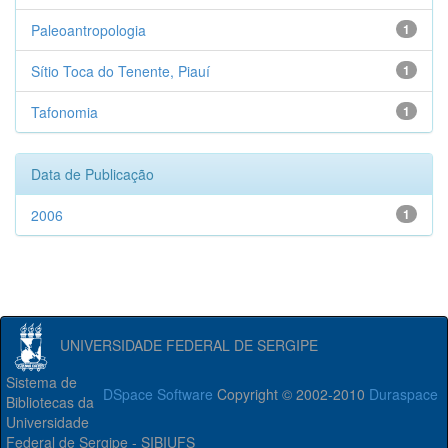
Paleoantropologia
1
Sítio Toca do Tenente, Piauí
1
Tafonomia
1
Data de Publicação
2006
1
UNIVERSIDADE FEDERAL DE SERGIPE
Sistema de
DSpace Software
Copyright © 2002-2010
Duraspace
Bibliotecas da
Universidade
Federal de Sergipe - SIBIUFS