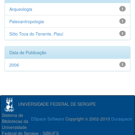
Arqueologia
1
Paleoantropologia
1
Sítio Toca do Tenente, Piauí
1
Data de Publicação
2006
1
UNIVERSIDADE FEDERAL DE SERGIPE
Sistema de
DSpace Software
Copyright © 2002-2010
Duraspace
Bibliotecas da
Universidade
Federal de Sergipe - SIBIUFS