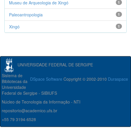
Museu de Arqueologia de Xingó
1
Paleoantropologia
1
Xingó
1
UNIVERSIDADE FEDERAL DE SERGIPE
Sistema de
DSpace Software
Copyright © 2002-2010
Duraspace
Bibliotecas da
Universidade
Federal de Sergipe - SIBIUFS
Núcleo de Tecnologia da Informação - NTI
repositorio@academico.ufs.br
+55 79 3194-6528