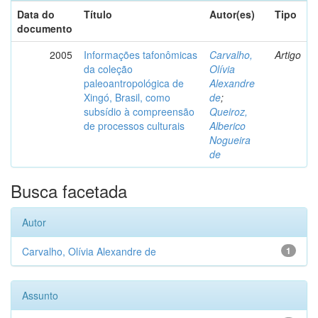
Data do
Título
Autor(es)
Tipo
documento
2005
Informações tafonômicas
Carvalho,
Artigo
da coleção
Olívia
paleoantropológica de
Alexandre
Xingó, Brasil, como
de
;
subsídio à compreensão
Queiroz,
de processos culturais
Alberico
Nogueira
de
Busca facetada
Autor
Carvalho, Olívia Alexandre de
1
Assunto