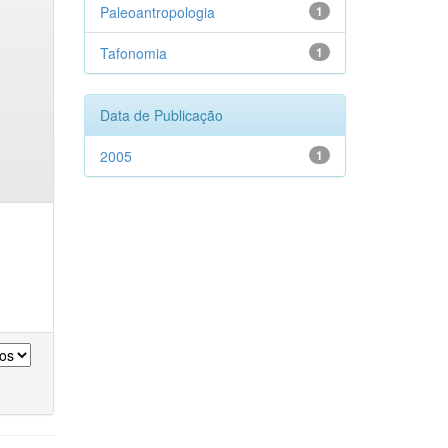
Paleoantropologia
1
Tafonomia
1
Data de Publicação
2005
1