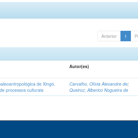
Anterior
1
P
Autor(es)
aleoantropológica de Xingó,
Carvalho, Olívia Alexandre de
;
de processos culturais
Queiroz, Alberico Nogueira de