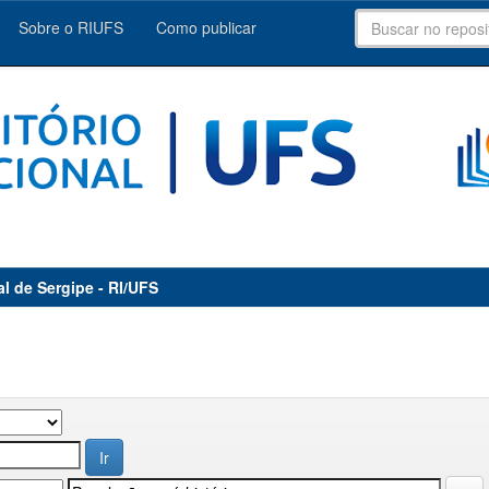
Sobre o RIUFS
Como publicar
al de Sergipe - RI/UFS