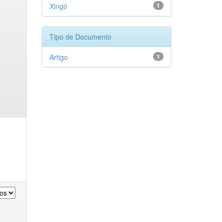
Xingó
1
Tipo de Documento
Artigo
1