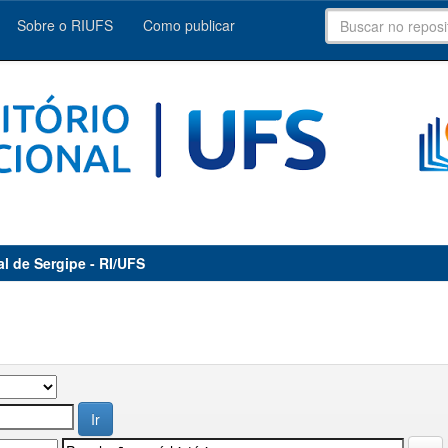
Sobre o RIUFS
Como publicar
al de Sergipe - RI/UFS