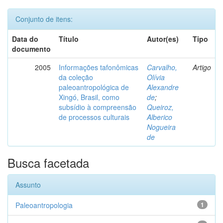
Conjunto de itens:
Data do
Título
Autor(es)
Tipo
documento
2005
Informações tafonômicas
Carvalho,
Artigo
da coleção
Olívia
paleoantropológica de
Alexandre
Xingó, Brasil, como
de
;
subsídio à compreensão
Queiroz,
de processos culturais
Alberico
Nogueira
de
Busca facetada
Assunto
Paleoantropologia
1