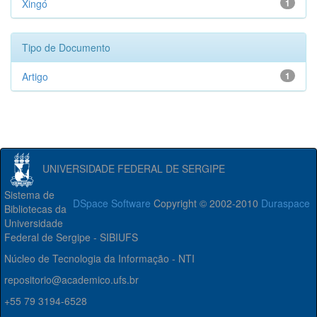
Xingó
1
Tipo de Documento
Artigo
1
UNIVERSIDADE FEDERAL DE SERGIPE
Sistema de
DSpace Software
Copyright © 2002-2010
Duraspace
Bibliotecas da
Universidade
Federal de Sergipe - SIBIUFS
Núcleo de Tecnologia da Informação - NTI
repositorio@academico.ufs.br
+55 79 3194-6528