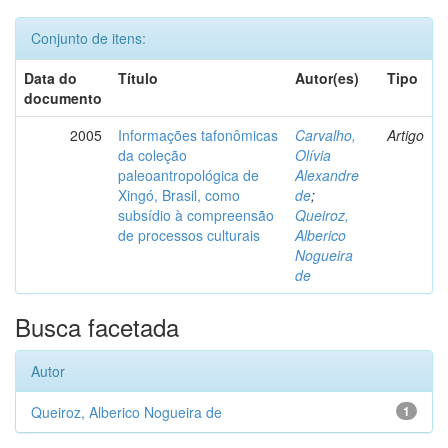
Conjunto de itens:
Data do
Título
Autor(es)
Tipo
documento
2005
Informações tafonômicas
Carvalho,
Artigo
da coleção
Olívia
paleoantropológica de
Alexandre
Xingó, Brasil, como
de
;
subsídio à compreensão
Queiroz,
de processos culturais
Alberico
Nogueira
de
Busca facetada
Autor
Queiroz, Alberico Nogueira de
1