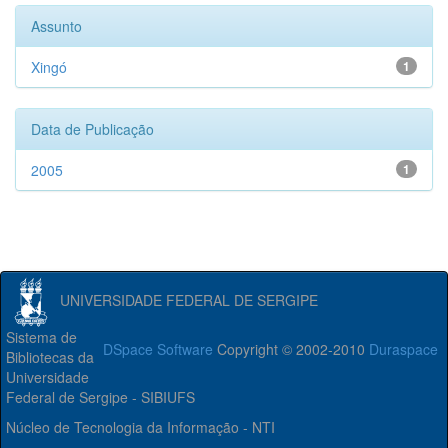
Assunto
Xingó
1
Data de Publicação
2005
1
UNIVERSIDADE FEDERAL DE SERGIPE
Sistema de
DSpace Software
Copyright © 2002-2010
Duraspace
Bibliotecas da
Universidade
Federal de Sergipe - SIBIUFS
Núcleo de Tecnologia da Informação - NTI