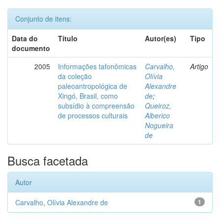
Conjunto de itens:
Data do
Título
Autor(es)
Tipo
documento
2005
Informações tafonômicas
Carvalho,
Artigo
da coleção
Olívia
paleoantropológica de
Alexandre
Xingó, Brasil, como
de
;
subsídio à compreensão
Queiroz,
de processos culturais
Alberico
Nogueira
de
Busca facetada
Autor
Carvalho, Olívia Alexandre de
1