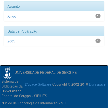
Assunto
Xingó
1
Data de Publicação
2005
1
UNIVERSIDADE FEDERAL DE SERGIPE
Sistema de
DSpace Software
Copyright © 2002-2010
Duraspace
Bibliotecas da
Universidade
Federal de Sergipe - SIBIUFS
Núcleo de Tecnologia da Informação - NTI