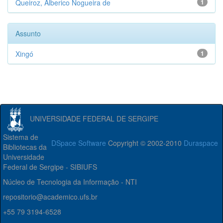
Queiroz, Alberico Nogueira de
1
Assunto
Xingó
1
UNIVERSIDADE FEDERAL DE SERGIPE
Sistema de
DSpace Software
Copyright © 2002-2010
Duraspace
Bibliotecas da
Universidade
Federal de Sergipe - SIBIUFS
Núcleo de Tecnologia da Informação - NTI
repositorio@academico.ufs.br
+55 79 3194-6528