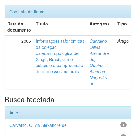
Conjunto de itens:
Data do
Título
Autor(es)
Tipo
documento
2005
Informações tafonômicas
Carvalho,
Artigo
da coleção
Olívia
paleoantropológica de
Alexandre
Xingó, Brasil, como
de
;
subsídio à compreensão
Queiroz,
de processos culturais
Alberico
Nogueira
de
Busca facetada
Autor
Carvalho, Olívia Alexandre de
1