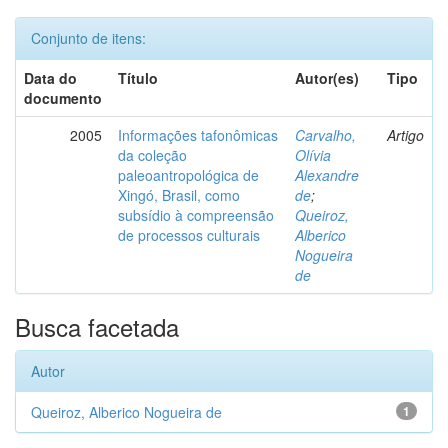
Conjunto de itens:
Data do
Título
Autor(es)
Tipo
documento
2005
Informações tafonômicas
Carvalho,
Artigo
da coleção
Olívia
paleoantropológica de
Alexandre
Xingó, Brasil, como
de
;
subsídio à compreensão
Queiroz,
de processos culturais
Alberico
Nogueira
de
Busca facetada
Autor
Queiroz, Alberico Nogueira de
1