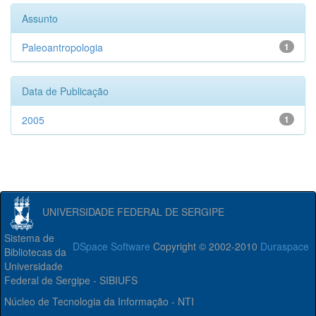
Assunto
Paleoantropologia
1
Data de Publicação
2005
1
UNIVERSIDADE FEDERAL DE SERGIPE
Sistema de
DSpace Software
Copyright © 2002-2010
Duraspace
Bibliotecas da
Universidade
Federal de Sergipe - SIBIUFS
Núcleo de Tecnologia da Informação - NTI