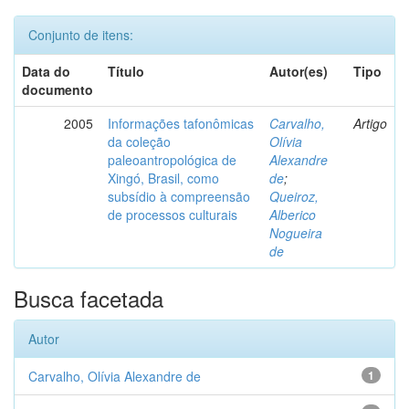
Conjunto de itens:
Data do
Título
Autor(es)
Tipo
documento
2005
Informações tafonômicas
Carvalho,
Artigo
da coleção
Olívia
paleoantropológica de
Alexandre
Xingó, Brasil, como
de
;
subsídio à compreensão
Queiroz,
de processos culturais
Alberico
Nogueira
de
Busca facetada
Autor
Carvalho, Olívia Alexandre de
1