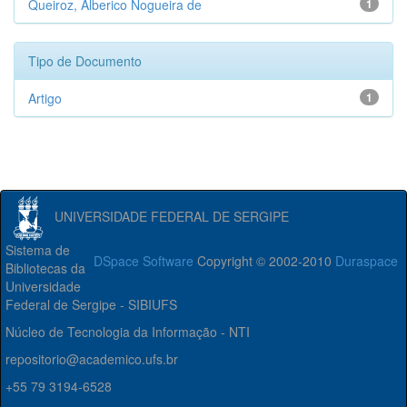
Queiroz, Alberico Nogueira de
1
Tipo de Documento
Artigo
1
UNIVERSIDADE FEDERAL DE SERGIPE
Sistema de
DSpace Software
Copyright © 2002-2010
Duraspace
Bibliotecas da
Universidade
Federal de Sergipe - SIBIUFS
Núcleo de Tecnologia da Informação - NTI
repositorio@academico.ufs.br
+55 79 3194-6528