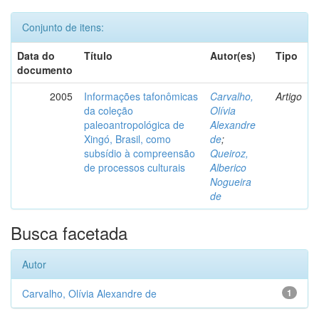
Conjunto de itens:
Data do
Título
Autor(es)
Tipo
documento
2005
Informações tafonômicas
Carvalho,
Artigo
da coleção
Olívia
paleoantropológica de
Alexandre
Xingó, Brasil, como
de
;
subsídio à compreensão
Queiroz,
de processos culturais
Alberico
Nogueira
de
Busca facetada
Autor
Carvalho, Olívia Alexandre de
1