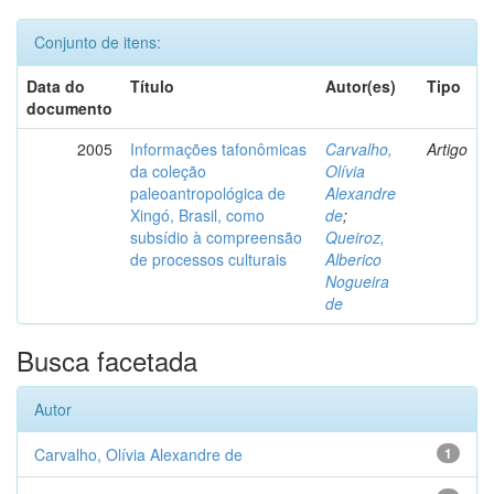
Conjunto de itens:
Data do
Título
Autor(es)
Tipo
documento
2005
Informações tafonômicas
Carvalho,
Artigo
da coleção
Olívia
paleoantropológica de
Alexandre
Xingó, Brasil, como
de
;
subsídio à compreensão
Queiroz,
de processos culturais
Alberico
Nogueira
de
Busca facetada
Autor
Carvalho, Olívia Alexandre de
1