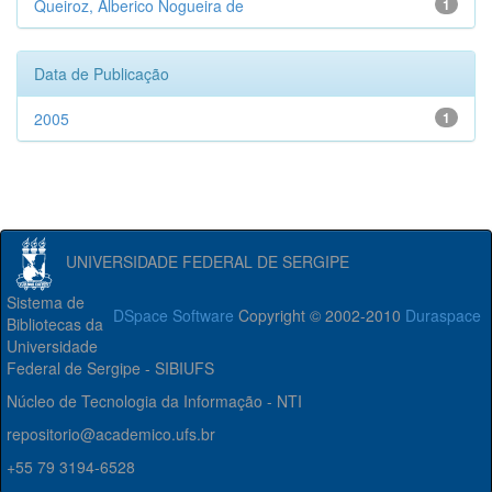
Queiroz, Alberico Nogueira de
1
Data de Publicação
2005
1
UNIVERSIDADE FEDERAL DE SERGIPE
Sistema de
DSpace Software
Copyright © 2002-2010
Duraspace
Bibliotecas da
Universidade
Federal de Sergipe - SIBIUFS
Núcleo de Tecnologia da Informação - NTI
repositorio@academico.ufs.br
+55 79 3194-6528