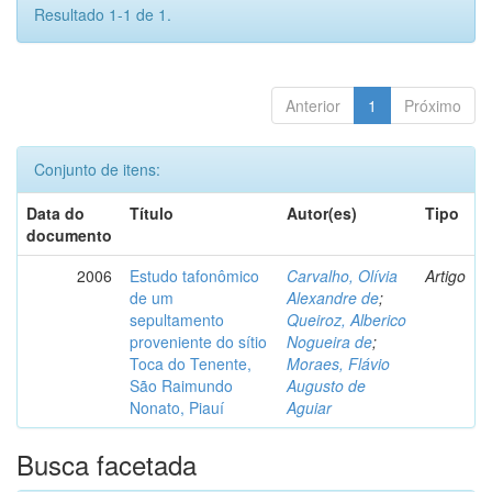
Resultado 1-1 de 1.
Anterior
1
Próximo
Conjunto de itens:
Data do
Título
Autor(es)
Tipo
documento
2006
Estudo tafonômico
Carvalho, Olívia
Artigo
de um
Alexandre de
;
sepultamento
Queiroz, Alberico
proveniente do sítio
Nogueira de
;
Toca do Tenente,
Moraes, Flávio
São Raimundo
Augusto de
Nonato, Piauí
Aguiar
Busca facetada