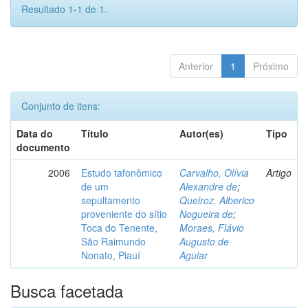
Resultado 1-1 de 1.
Anterior
1
Próximo
Conjunto de itens:
Data do
Título
Autor(es)
Tipo
documento
2006
Estudo tafonômico
Carvalho, Olívia
Artigo
de um
Alexandre de
;
sepultamento
Queiroz, Alberico
proveniente do sítio
Nogueira de
;
Toca do Tenente,
Moraes, Flávio
São Raimundo
Augusto de
Nonato, Piauí
Aguiar
Busca facetada