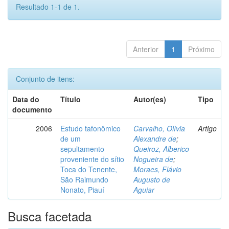
Resultado 1-1 de 1.
Anterior
1
Próximo
Conjunto de itens:
Data do
Título
Autor(es)
Tipo
documento
2006
Estudo tafonômico
Carvalho, Olívia
Artigo
de um
Alexandre de
;
sepultamento
Queiroz, Alberico
proveniente do sítio
Nogueira de
;
Toca do Tenente,
Moraes, Flávio
São Raimundo
Augusto de
Nonato, Piauí
Aguiar
Busca facetada