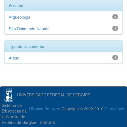
Assunto
Arqueologia
1
São Raimundo Nonato
1
Tipo de Documento
Artigo
1
UNIVERSIDADE FEDERAL DE SERGIPE
Sistema de
DSpace Software
Copyright © 2002-2010
Duraspace
Bibliotecas da
Universidade
Federal de Sergipe - SIBIUFS