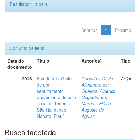
Resultado 1-1 de 1.
Anterior
1
Próximo
Conjunto de itens:
Data do
Título
Autor(es)
Tipo
documento
2006
Estudo tafonômico
Carvalho, Olívia
Artigo
de um
Alexandre de
;
sepultamento
Queiroz, Alberico
proveniente do sítio
Nogueira de
;
Toca do Tenente,
Moraes, Flávio
São Raimundo
Augusto de
Nonato, Piauí
Aguiar
Busca facetada