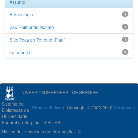
Assunto
Arqueologia
1
São Raimundo Nonato
1
Sítio Toca do Tenente, Piauí
1
Tafonomia
1
UNIVERSIDADE FEDERAL DE SERGIPE
Sistema de
DSpace Software
Copyright © 2002-2010
Duraspace
Bibliotecas da
Universidade
Federal de Sergipe - SIBIUFS
Núcleo de Tecnologia da Informação - NTI