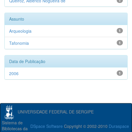
Queiroz, Alberico Nogueira de
1
Assunto
Arqueologia
1
Tafonomia
1
Data de Publicação
2006
1
UNIVERSIDADE FEDERAL DE SERGIPE
Sistema de
DSpace Software
Copyright © 2002-2010
Duraspace
Bibliotecas da