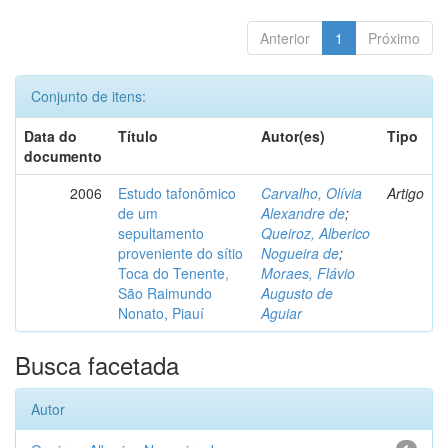
Anterior
1
Próximo
Conjunto de itens:
Data do
Título
Autor(es)
Tipo
documento
2006
Estudo tafonômico
Carvalho, Olívia
Artigo
de um
Alexandre de
;
sepultamento
Queiroz, Alberico
proveniente do sítio
Nogueira de
;
Toca do Tenente,
Moraes, Flávio
São Raimundo
Augusto de
Nonato, Piauí
Aguiar
Busca facetada
Autor