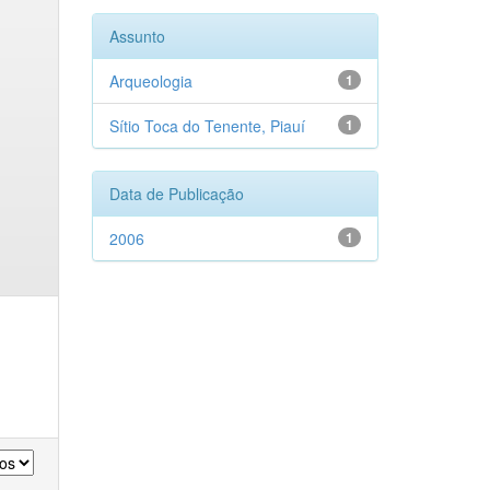
Assunto
Arqueologia
1
Sítio Toca do Tenente, Piauí
1
Data de Publicação
2006
1