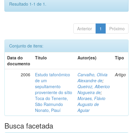
Resultado 1-1 de 1.
Anterior
1
Próximo
Conjunto de itens:
Data do
Título
Autor(es)
Tipo
documento
2006
Estudo tafonômico
Carvalho, Olívia
Artigo
de um
Alexandre de
;
sepultamento
Queiroz, Alberico
proveniente do sítio
Nogueira de
;
Toca do Tenente,
Moraes, Flávio
São Raimundo
Augusto de
Nonato, Piauí
Aguiar
Busca facetada