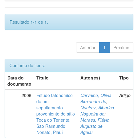
Resultado 1-1 de 1.
Anterior
1
Próximo
Conjunto de itens:
Data do
Título
Autor(es)
Tipo
documento
2006
Estudo tafonômico
Carvalho, Olívia
Artigo
de um
Alexandre de
;
sepultamento
Queiroz, Alberico
proveniente do sítio
Nogueira de
;
Toca do Tenente,
Moraes, Flávio
São Raimundo
Augusto de
Nonato, Piauí
Aguiar