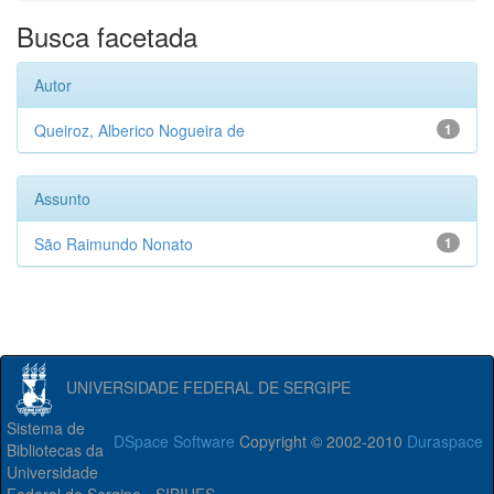
Busca facetada
Autor
Queiroz, Alberico Nogueira de
1
Assunto
São Raimundo Nonato
1
UNIVERSIDADE FEDERAL DE SERGIPE
Sistema de
DSpace Software
Copyright © 2002-2010
Duraspace
Bibliotecas da
Universidade