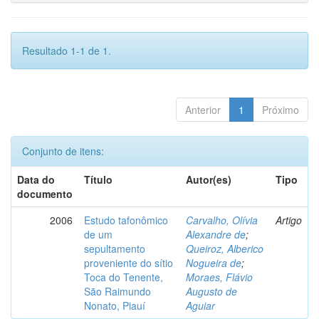
Resultado 1-1 de 1.
Anterior
1
Próximo
Conjunto de itens:
Data do
Título
Autor(es)
Tipo
documento
2006
Estudo tafonômico
Carvalho, Olívia
Artigo
de um
Alexandre de
;
sepultamento
Queiroz, Alberico
proveniente do sítio
Nogueira de
;
Toca do Tenente,
Moraes, Flávio
São Raimundo
Augusto de
Nonato, Piauí
Aguiar