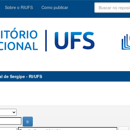
Sobre o RIUFS
Como publicar
al de Sergipe - RI/UFS