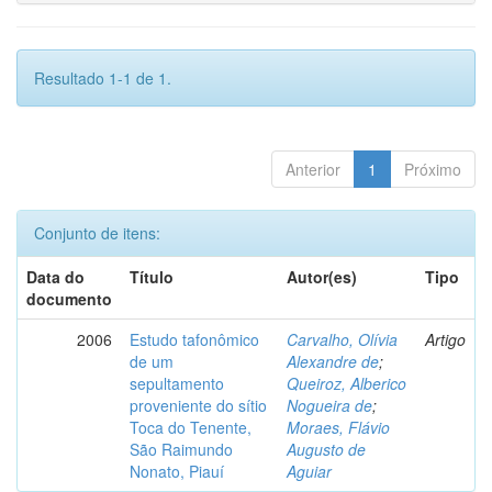
Resultado 1-1 de 1.
Anterior
1
Próximo
Conjunto de itens:
Data do
Título
Autor(es)
Tipo
documento
2006
Estudo tafonômico
Carvalho, Olívia
Artigo
de um
Alexandre de
;
sepultamento
Queiroz, Alberico
proveniente do sítio
Nogueira de
;
Toca do Tenente,
Moraes, Flávio
São Raimundo
Augusto de
Nonato, Piauí
Aguiar