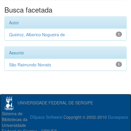
Busca facetada
Autor
Queiroz, Alberico Nogueira de
1
Assunto
São Raimundo Nonato
1
UNIVERSIDADE FEDERAL DE SERGIPE
Sistema de
DSpace Software
Copyright © 2002-2010
Duraspace
Bibliotecas da
Universidade