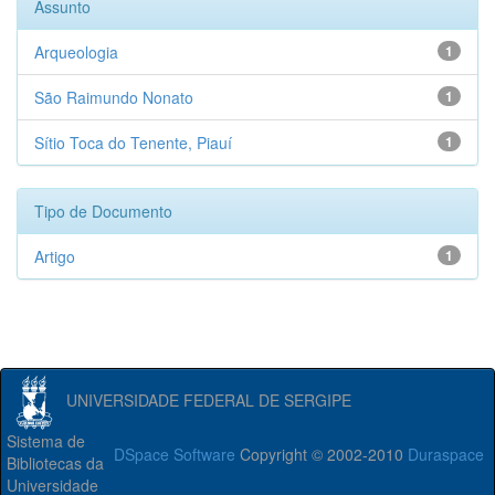
Assunto
Arqueologia
1
São Raimundo Nonato
1
Sítio Toca do Tenente, Piauí
1
Tipo de Documento
Artigo
1
UNIVERSIDADE FEDERAL DE SERGIPE
Sistema de
DSpace Software
Copyright © 2002-2010
Duraspace
Bibliotecas da
Universidade