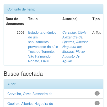
Conjunto de itens:
Data do
Título
Autor(es)
Tipo
documento
2006
Estudo tafonômico
Carvalho, Olívia
Artigo
de um
Alexandre de
;
sepultamento
Queiroz, Alberico
proveniente do sítio
Nogueira de
;
Toca do Tenente,
Moraes, Flávio
São Raimundo
Augusto de
Nonato, Piauí
Aguiar
Busca facetada
Autor
Carvalho, Olívia Alexandre de
1
Queiroz, Alberico Nogueira de
1