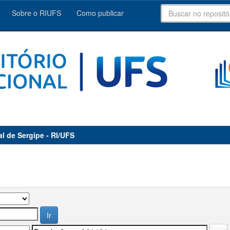
Sobre o RIUFS
Como publicar
al de Sergipe - RI/UFS