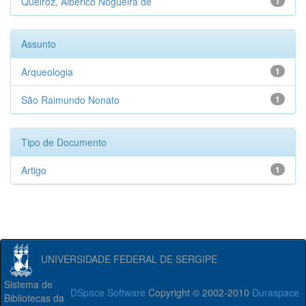
Queiroz, Alberico Nogueira de
1
Assunto
Arqueologia
1
São Raimundo Nonato
1
Tipo de Documento
Artigo
1
UNIVERSIDADE FEDERAL DE SERGIPE
Sistema de
DSpace Software
Copyright © 2002-2010
Duraspace
Bibliotecas da