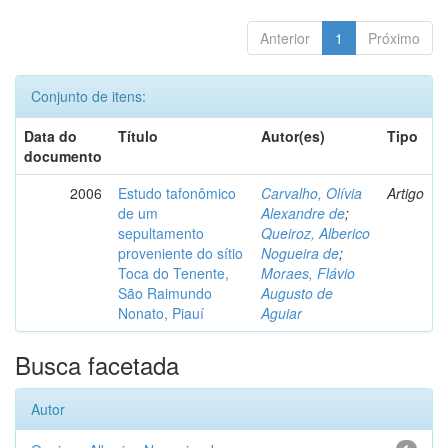
Anterior
1
Próximo
Conjunto de itens:
Data do
Título
Autor(es)
Tipo
documento
2006
Estudo tafonômico
Carvalho, Olívia
Artigo
de um
Alexandre de
;
sepultamento
Queiroz, Alberico
proveniente do sítio
Nogueira de
;
Toca do Tenente,
Moraes, Flávio
São Raimundo
Augusto de
Nonato, Piauí
Aguiar
Busca facetada
Autor