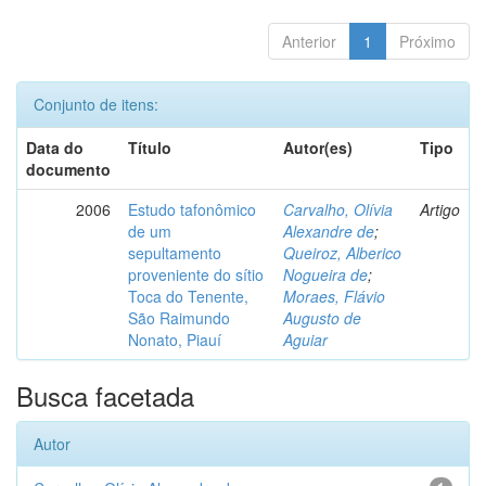
Anterior
1
Próximo
Conjunto de itens:
Data do
Título
Autor(es)
Tipo
documento
2006
Estudo tafonômico
Carvalho, Olívia
Artigo
de um
Alexandre de
;
sepultamento
Queiroz, Alberico
proveniente do sítio
Nogueira de
;
Toca do Tenente,
Moraes, Flávio
São Raimundo
Augusto de
Nonato, Piauí
Aguiar
Busca facetada
Autor