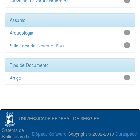
Carvalho, Olívia Alexandre de
1
Assunto
Arqueologia
1
Sítio Toca do Tenente, Piauí
1
Tipo de Documento
Artigo
1
UNIVERSIDADE FEDERAL DE SERGIPE
Sistema de
DSpace Software
Copyright © 2002-2010
Duraspace
Bibliotecas da