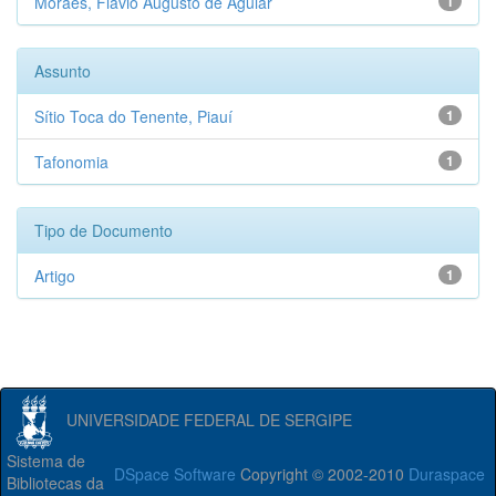
Moraes, Flávio Augusto de Aguiar
1
Assunto
Sítio Toca do Tenente, Piauí
1
Tafonomia
1
Tipo de Documento
Artigo
1
UNIVERSIDADE FEDERAL DE SERGIPE
Sistema de
DSpace Software
Copyright © 2002-2010
Duraspace
Bibliotecas da