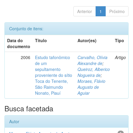
Anterior
1
Próximo
Conjunto de itens:
Data do
Título
Autor(es)
Tipo
documento
2006
Estudo tafonômico
Carvalho, Olívia
Artigo
de um
Alexandre de
;
sepultamento
Queiroz, Alberico
proveniente do sítio
Nogueira de
;
Toca do Tenente,
Moraes, Flávio
São Raimundo
Augusto de
Nonato, Piauí
Aguiar
Busca facetada
Autor