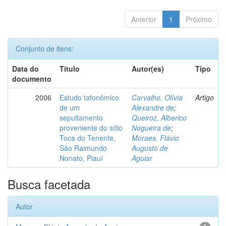
Anterior
1
Próximo
Conjunto de itens:
Data do
Título
Autor(es)
Tipo
documento
2006
Estudo tafonômico
Carvalho, Olívia
Artigo
de um
Alexandre de
;
sepultamento
Queiroz, Alberico
proveniente do sítio
Nogueira de
;
Toca do Tenente,
Moraes, Flávio
São Raimundo
Augusto de
Nonato, Piauí
Aguiar
Busca facetada
Autor