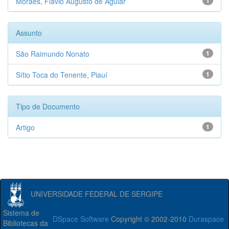
Moraes, Flávio Augusto de Aguiar
1
Assunto
São Raimundo Nonato
1
Sítio Toca do Tenente, Piauí
1
Tipo de Documento
Artigo
1
UNIVERSIDADE FEDERAL DE SERGIPE
Sistema de
DSpace Software
Copyright © 2002-2010
Duraspace
Bibliotecas da