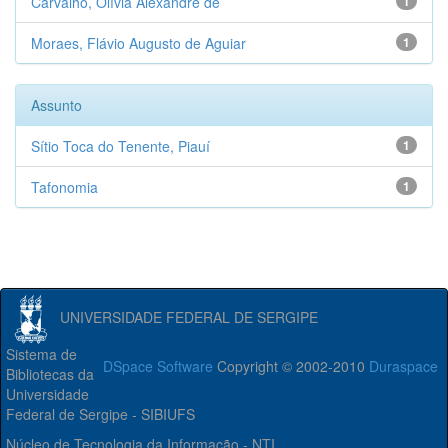
Carvalho, Olívia Alexandre de
1
Moraes, Flávio Augusto de Aguiar
1
Assunto
Sítio Toca do Tenente, Piauí
1
Tafonomia
1
UNIVERSIDADE FEDERAL DE SERGIPE
Sistema de
DSpace Software
Copyright © 2002-2010
Duraspace
Bibliotecas da
Universidade
Federal de Sergipe - SIBIUFS
Núcleo de Tecnologia da Informação - NTI