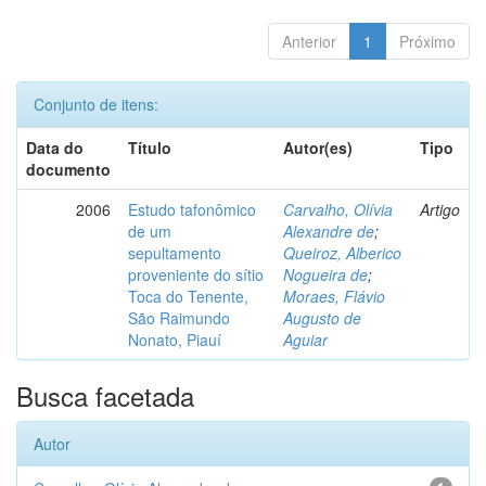
Anterior
1
Próximo
Conjunto de itens:
Data do
Título
Autor(es)
Tipo
documento
2006
Estudo tafonômico
Carvalho, Olívia
Artigo
de um
Alexandre de
;
sepultamento
Queiroz, Alberico
proveniente do sítio
Nogueira de
;
Toca do Tenente,
Moraes, Flávio
São Raimundo
Augusto de
Nonato, Piauí
Aguiar
Busca facetada
Autor